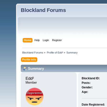
Blockland Forums
Home
Help
Login
Register
Blockland Forums
»
Profile of Edd²
»
Summary
Profile Info
Summary
Edd² 
Blockland ID:
Member
Posts:
Gender:
Age:
Date Registered: